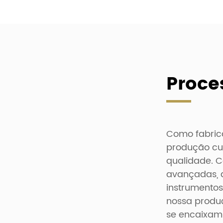
Proc
Como fabric
produção cu
qualidade. 
avançadas, a
instrumento
nossa produç
se encaixam