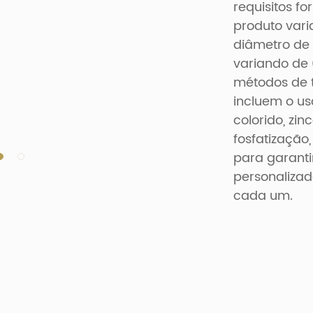
requisitos f
produto vari
diâmetro d
variando de
métodos de t
incluem o us
colorido, zin
fosfatização,
para garanti
personaliza
cada um.