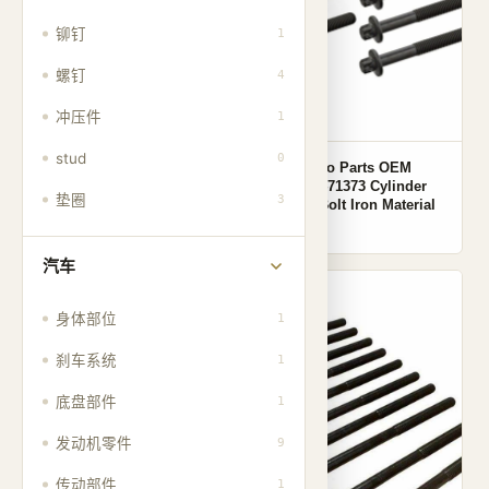
铆钉
1
螺钉
4
冲压件
1
stud
0
068103384A
Auto Parts OEM
M12x1.75×115 Carbon
7701471373 Cylinder
垫圈
3
Steel Hex Socket Cap
Head Bolt Iron Material
Cylinder Head Bolt
汽车
001
001
身体部位
1
刹车系统
1
底盘部件
1
发动机零件
9
传动部件
1