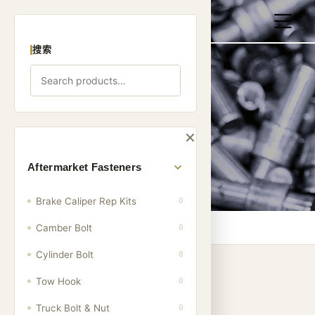
搜索
产品
✕
Aftermarket Fasteners
Brake Caliper Rep Kits
0
家
/
产品
Camber Bolt
0
Cylinder Bolt
8
Tow Hook
0
产品类别
Truck Bolt & Nut
0