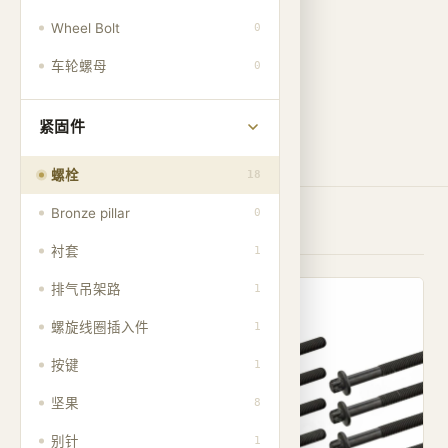
Wheel Bolt
0
车轮螺母
0
紧固件
筛选
螺栓
18
Bronze pillar
0
Showing
9
of 18 products
衬套
1
排气吊架路
1
001
001
螺旋线圈插入件
1
按键
1
坚果
8
别针
1