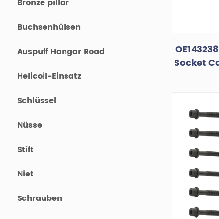
Bronze pillar
Buchsenhülsen
OE143238
Auspuff Hangar Road
Socket Ca
Helicoil-Einsatz
Schlüssel
Nüsse
Stift
Niet
Schrauben