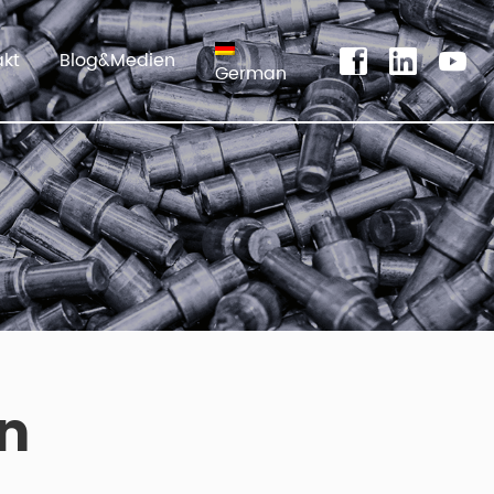
akt
Blog&Medien
German
n