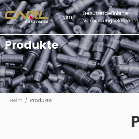
Benutzerdefinierte
Heim
Verbindungselemente
Produkte
Heim
Produkte