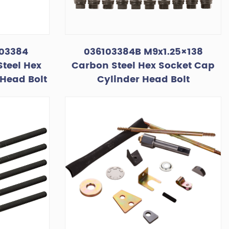
03384
036103384B M9x1.25×138
teel Hex
Carbon Steel Hex Socket Cap
 Head Bolt
Cylinder Head Bolt