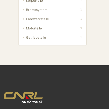
Körperteile
1
Bremssystem
1
Fahrwerksteile
1
Motorteile
9
Getriebeteile
1