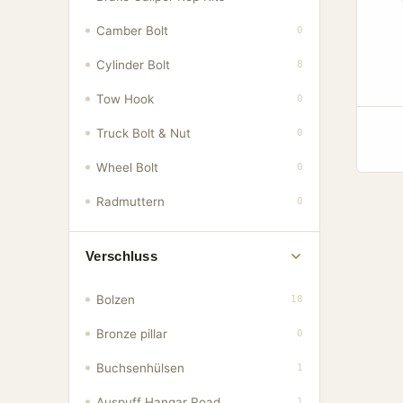
Camber Bolt
0
Cylinder Bolt
8
Tow Hook
0
Truck Bolt & Nut
0
Wheel Bolt
0
Radmuttern
0
Verschluss
Bolzen
18
Bronze pillar
0
Buchsenhülsen
1
Auspuff Hangar Road
1