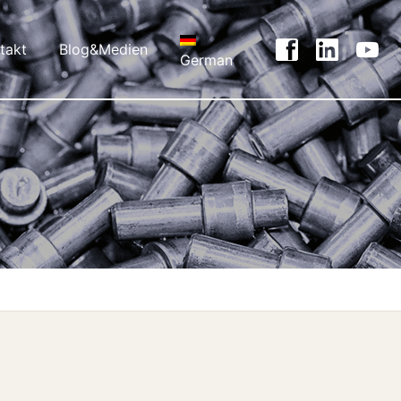
takt
Blog&Medien
German