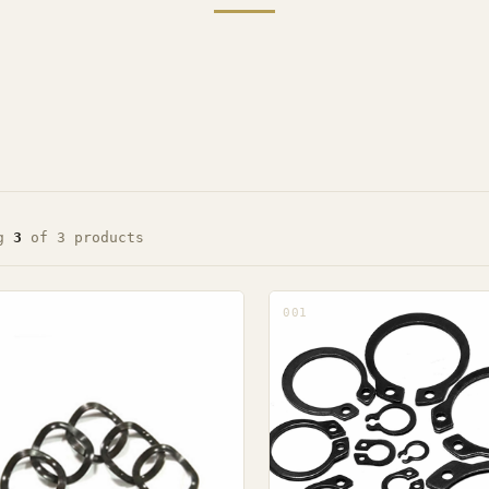
ng
3
of 3 products
001