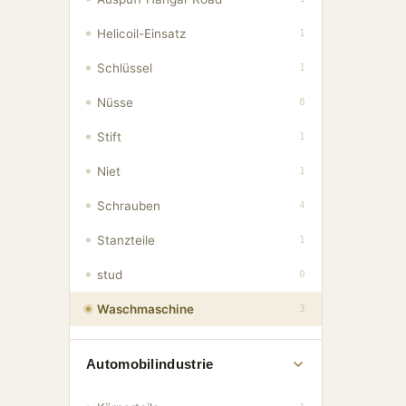
Helicoil-Einsatz
1
Schlüssel
1
Nüsse
8
Stift
1
Niet
1
Schrauben
4
Stanzteile
1
stud
0
Waschmaschine
3
Automobilindustrie