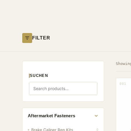
FILTER
Showi
SUCHEN
001
Aftermarket Fasteners
Brake Caliper Rep Kits
0