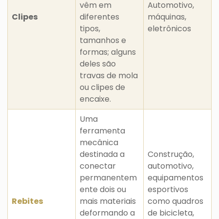
vêm em
Automotivo,
Clipes
diferentes
máquinas,
tipos,
eletrônicos
tamanhos e
formas; alguns
deles são
travas de mola
ou clipes de
encaixe.
Uma
ferramenta
mecânica
destinada a
Construção,
conectar
automotivo,
permanentem
equipamentos
ente dois ou
esportivos
Rebites
mais materiais
como quadros
deformando a
de bicicleta,