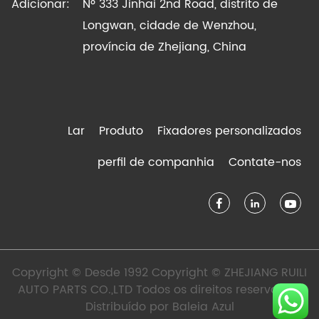
Adicionar:
Nº 333 Jinhai 2nd Road, distrito de
Longwan, cidade de Wenzhou,
província de Zhejiang, China
Lar
Produto
Fixadores personalizados
perfil de companhia
Contate-nos
Copyright © Desde 1992 Copyright © ZHEJIANG RUILI
AUTO PARTS CO.,LTD Todos os direitos reservados.
Distribuído por
Baleia Azul