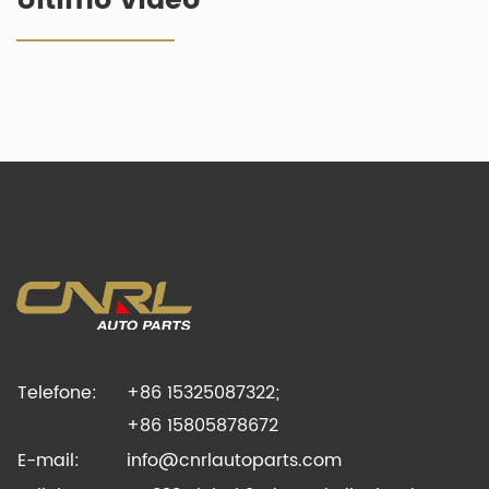
Último vídeo
Telefone:
+86 15325087322;
+86 15805878672
E-mail:
info@cnrlautoparts.com