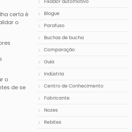
Fixador automotivo
Blogue
lha certa é
alidar o
Parafuso
Buchas de bucha
ores
Comparação
s
Guia
Indústria
r o
Centro de Conhecimento
tes de se
Fabricante
Nozes
Rebites