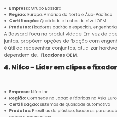
Empresa:
Grupo Bossard
Região:
Europa, América do Norte e Ásia-Pacífico
Certificação:
Qualidade e testes de nível OEM
Produtos:
Fixadores padrão e especiais, engenharia de
A Bossard foca na produtividade. Em vez de ap
juntas, propõem opções de fixação com engenha
é útil ao redesenhar conjuntos, atualizar hard
dependem de...
Fixadores OEM
.
4. Nifco –
Líder em clipes e fixado
Empresa:
Nifco Inc.
Região:
Com sede no Japão e fábricas na Ásia, Euro
Certificação:
sistemas de qualidade automotiva
Produtos:
Presilhas de plástico, fixadores para a
cabos e mangueiras