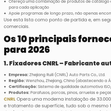
Ofereça uma combinação de produtos de catálogo e
para cada aplicação
Apoie programas de longo prazo, não apenas enco
Use esta lista como ponto de partida e, em segui
comerciais.
Os 10 principais forne
para 2026
1. Fixadores CNRL – Fabricante a
Empresa:
Zhejiang Ruili (CNRL) Auto Parts Co., Ltd.
Região:
Wenzhou, Zhejiang, China (abastecendo a Ás
Certificação:
Sistema de qualidade automotiva ISO
Produtos:
Parafusos, porcas, pinos, arruelas e peça
CNRL
Opera uma moderna instalação de 33.000
e tratamento de superfície, tudo sob o mesmo t