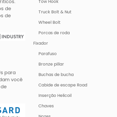
íticos.
Tow Hook
os de
Truck Bolt & Nut
os de
Wheel Bolt
Porcas de roda
Fixador
Parafuso
Bronze pillar
Us para
Buchas de bucha
udam você
Cabide de escape Road
 de
Inserção Helicoil
Chaves
Nozes