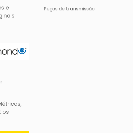
es e
Peças de transmissão
ginais
r
étricos,
 os