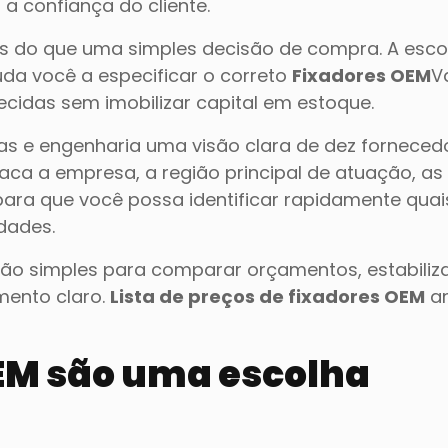
a confiança do cliente.
ais do que uma simples decisão de compra. A esco
da você a especificar o correto
Fixadores OEM
V
idas sem imobilizar capital em estoque.
as e engenharia uma visão clara de dez forneced
taca a empresa, a região principal de atuação, as
 para que você possa identificar rapidamente quai
dades.
ão simples para comparar orçamentos, estabiliza
mento claro.
Lista de preços de fixadores OEM
an
OEM são uma escolha