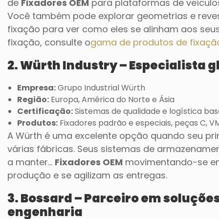
de
Fixadores OEM
para plataformas de veículos
Você também pode explorar geometrias e reve
fixação para ver como eles se alinham aos seus
fixação, consulte o
gama de produtos de fixaçã
2. Würth Industry – Especialista
Empresa:
Grupo Industrial Würth
Região:
Europa, América do Norte e Ásia
Certificação:
Sistemas de qualidade e logística b
Produtos:
Fixadores padrão e especiais, peças C, VMI
A Würth é uma excelente opção quando seu princ
várias fábricas. Seus sistemas de armazename
a manter...
Fixadores OEM
movimentando-se enq
produção e se agilizam as entregas.
3. Bossard – Parceiro em soluçõe
engenharia