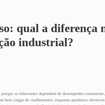
afuso: qual a
ntagem e fabrica