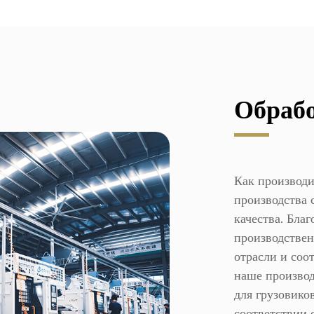
Обраб
Как производи
производства 
качества. Бла
производстве
отрасли и со
наше произво
для грузовико
соответствии 