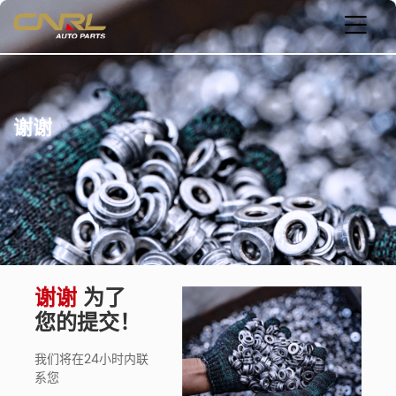
谢谢
谢谢
为了
您的提交！
我们将在24小时内联
系您