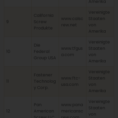
Amerika
Vereinigte
California
www.calsc
Staaten
9
Screw
rew.net
von
Produkte
Amerika
Vereinigte
Die
www.tfgus
Staaten
10
Federal
a.com
von
Group USA
Amerika
Vereinigte
Fastener
www.ftc-
Staaten
11
Technolog
usa.com
von
y Corp.
Amerika
Vereinigte
Pan
www.pana
Staaten
12
American
mericansc
von
Screw LLC
rew.com