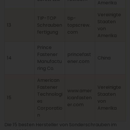
Amerika
Vereinigte
TIP-TOP
tip-
Staaten
13
Schrauben
topscrew.
von
fertigung
com
Amerika
Prince
Fastener
princefast
14
China
Manufactu
ener.com
ring Co.
American
Fastener
Vereinigte
www.amer
Technologi
Staaten
15
icanfasten
es
von
er.com
Corporatio
Amerika
n
Die 15 besten Hersteller von Sonderschrauben im