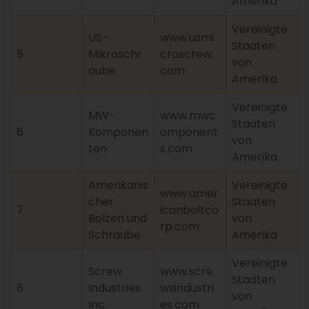
Amerika
Vereinigte
US-
www.usmi
Staaten
5
Mikroschr
croscrew.
von
aube
com
Amerika
Vereinigte
MW-
www.mwc
Staaten
6
Komponen
omponent
von
ten
s.com
Amerika
Amerikanis
Vereinigte
www.amer
cher
Staaten
7
icanboltco
Bolzen und
von
rp.com
Schraube
Amerika
Vereinigte
Screw
www.scre
Staaten
8
Industries
wsindustri
von
Inc.
es.com