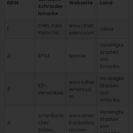
NEIN.
Webseite
Land
Schraube
nmarke
CNRL Auto
www.rlfast
1
China
Parts Co.
eners.com
Vereinigte
Staaten
2
SPAX
spax.us
von
Amerika
Vereinigte
www.kdfas
KD-
Staaten
3
teners.co
Verschluss
von
m
Amerika
Vereinigte
Amerikanis
www.amer
Staaten
4
cher
icanboltco
von
Bolzen
rp.com