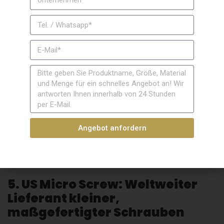
des Unternehmens zeigt, die auf
Vertrauensbildung und einen freundlichen,
fürsorglichen Umgang abzielen.
Sie sind außerdem auf die Bereitstellung
hochwertiger, individuell anpassbarer
Verbindungselemente und anderer
Dienstleistungen für den Komfort ihrer Kunden
spezialisiert, wie z. B. eine
lieferantengesteuerte Lagerhaltung.
Angebot anfordern
Erhalten Sie schnell ein Angebot und beziehen
Sie ganz einfach hochwertige
Spezialschrauben! >>
5. US Micro Screw: Weltweiter
Lieferant kleiner,
maßgefertigter Schrauben