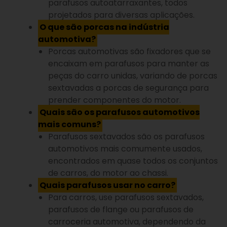
parafusos autoatarraxantes, todos
projetados para diversas aplicações.
O que são porcas na indústria
automotiva?
Porcas automotivas são fixadores que se
encaixam em parafusos para manter as
peças do carro unidas, variando de porcas
sextavadas a porcas de segurança para
prender componentes do motor.
Quais são os parafusos automotivos
mais comuns?
Parafusos sextavados são os parafusos
automotivos mais comumente usados,
encontrados em quase todos os conjuntos
de carros, do motor ao chassi.
Quais parafusos usar no carro?
Para carros, use parafusos sextavados,
parafusos de flange ou parafusos de
carroceria automotiva, dependendo da