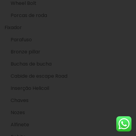
Wheel Bolt
Porcas de roda
Fixador
Parafuso
Bronze pillar
Buchas de bucha
Cabide de escape Road
Inserção Helicoil
Chaves
Nozes
Alfinete