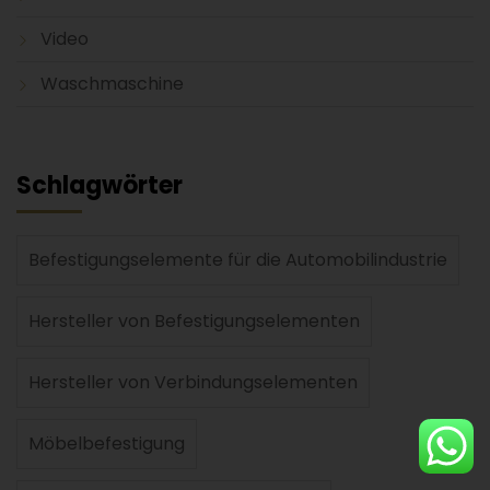
Video
Waschmaschine
Schlagwörter
Befestigungselemente für die Automobilindustrie
Hersteller von Befestigungselementen
Hersteller von Verbindungselementen
Möbelbefestigung