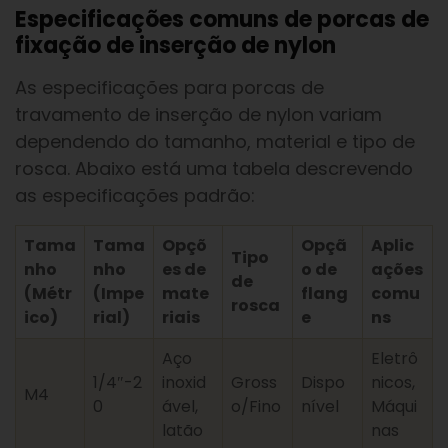
Especificações comuns de porcas de
fixação de inserção de nylon
As especificações para porcas de
travamento de inserção de nylon variam
dependendo do tamanho, material e tipo de
rosca. Abaixo está uma tabela descrevendo
as especificações padrão:
Tama
Tama
Opçõ
Opçã
Aplic
Tipo
nho
nho
es de
o de
ações
de
(Métr
(Impe
mate
flang
comu
rosca
ico)
rial)
riais
e
ns
Aço
Eletrô
1/4″-2
inoxid
Gross
Dispo
nicos,
M4
0
ável,
o/Fino
nível
Máqui
latão
nas