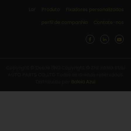
Lar
Produto
Fixadores personalizados
perfil de companhia
Contate-nos
Copyright © Desde 1992 Copyright © ZHEJIANG RUILI
AUTO PARTS CO.,LTD Todos os direitos reservados.
Distribuído por
Baleia Azul