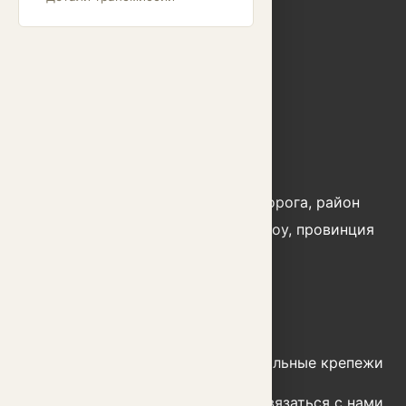
ТЕЛ:
+86 15325087322;
+86 15805878672
Электронная
info@cnrlautoparts.com
почта:
Добавлять:
№ 333 Цзиньхай 2-я дорога, район
Лунвань, город Вэньчжоу, провинция
Чжэцзян, Китай
Дом
Продукт
Индивидуальные крепежи
Профиль компании
Связаться с нами