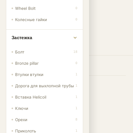
Wheel Bolt
0
Колесные гайки
0
Застежка
ФИЛЬТР
Болт
18
Bronze pillar
0
Showing
1
of 1 products
Втулки втулки
1
Дорога для выхлопной трубы
1
001
Вставка Helicoil
1
Ключи
1
Орехи
8
Приколоть
1