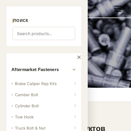
ПОИСК
Продукция
✕
Aftermarket Fasteners
Brake Caliper Rep Kits
0
Дом
/
Продукция
Camber Bolt
0
Cylinder Bolt
8
Tow Hook
0
Категории продуктов
Truck Bolt & Nut
0