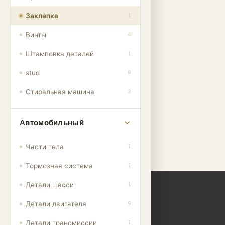
Заклепка
1
Винты
4
Штамповка деталей
1
stud
0
OEM глухие заклепки
типы автомобильных
Стиральная машина
3
заклепок
Автомобильный
Части тела
1
Тормозная система
1
Детали шасси
1
Детали двигателя
9
Детали трансмиссии
1