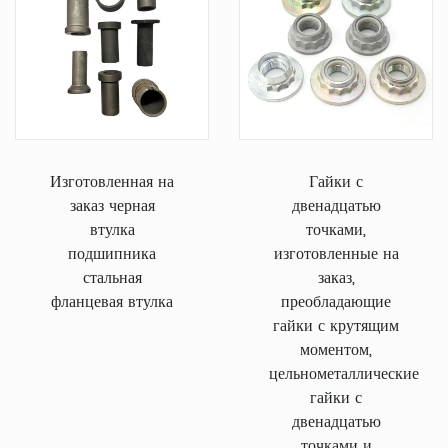
Изготовленная на
Гайки с
заказ черная
двенадцатью
втулка
точками,
подшипника
изготовленные на
стальная
заказ,
фланцевая втулка
преобладающие
гайки с крутящим
моментом,
цельнометаллические
гайки с
двенадцатью
точками и