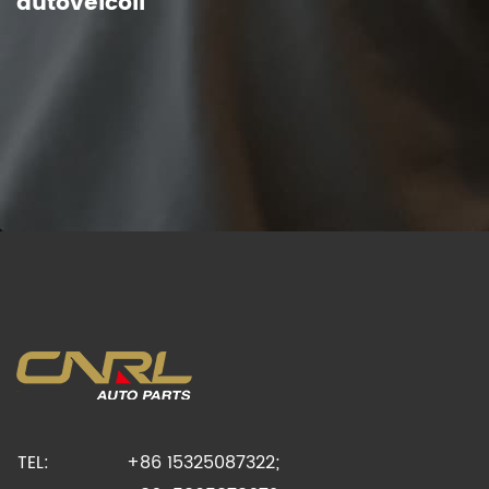
autoveicoli
TEL:
+86 15325087322;