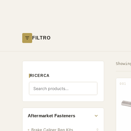
FILTRO
Showi
RICERCA
001
Aftermarket Fasteners
Brake Caliper Rep Kits
0