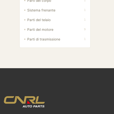
Parti del corpo
1
Sistema frenante
1
Parti del telaio
1
Parti del motore
9
Parti di trasmissione
1