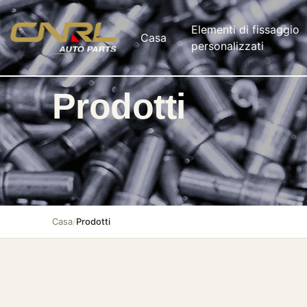
Elementi di fissaggio
Casa
personalizzati
Prodotti
Casa
/
Prodotti