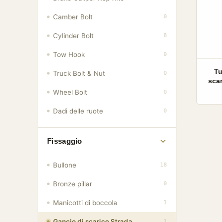
Camber Bolt
0
Cylinder Bolt
8
Tow Hook
0
Tu
Truck Bolt & Nut
0
scar
Wheel Bolt
0
Dadi delle ruote
0
Fissaggio
Bullone
18
Bronze pillar
0
Manicotti di boccola
1
Gancio di scarico Strada
1