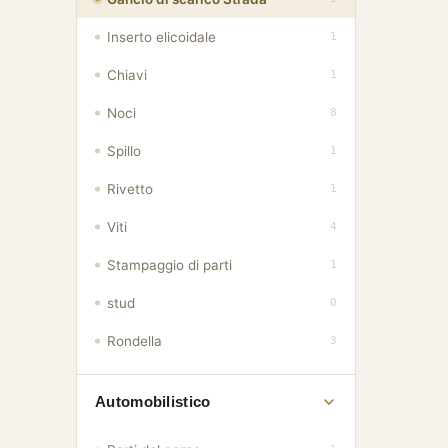
Inserto elicoidale
1
Chiavi
1
Noci
8
Spillo
1
Rivetto
1
Viti
4
Stampaggio di parti
1
stud
0
Rondella
3
Automobilistico