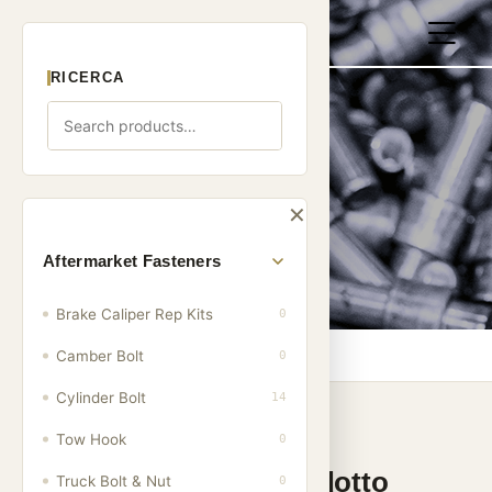
RICERCA
Prodotti
✕
Aftermarket Fasteners
Brake Caliper Rep Kits
0
Casa
/
Prodotti
Camber Bolt
0
Cylinder Bolt
14
Tow Hook
0
Categorie di prodotto
Truck Bolt & Nut
0