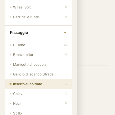
Wheel Bolt
0
Dadi delle ruote
0
Fissaggio
FILTRO
Bullone
18
Bronze pillar
0
Showing
1
of 1 products
Manicotti di boccola
1
Gancio di scarico Strada
1
001
Inserto elicoidale
1
Chiavi
1
Noci
8
Spillo
1