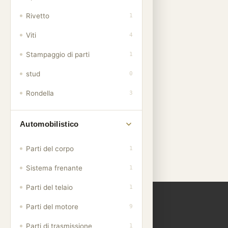
Rivetto
1
Viti
4
Stampaggio di parti
1
stud
0
Inserti filettati in acciaio
inossidabile M10X1.25
Rondella
3
del produttore di
elementi di fissaggio
Automobilistico
Parti del corpo
1
Sistema frenante
1
Parti del telaio
1
Parti del motore
9
Parti di trasmissione
1