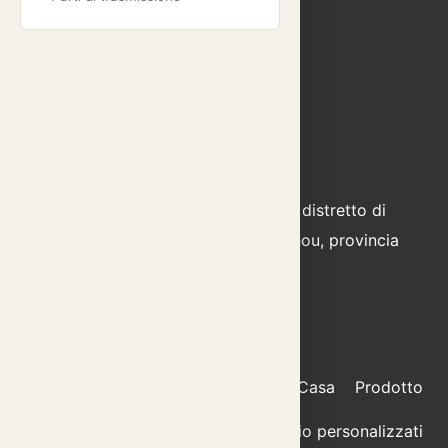
TEL:
+86 15325087322;
+86 15805878672
E-mail:
info@cnrlautoparts.com
Aggiungere:
N. 333 Jinhai 2nd Road, distretto di
Longwan, città di Wenzhou, provincia
di Zhejiang, Cina
Casa
Prodotto
Elementi di fissaggio personalizzati