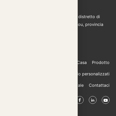
+86 15805878672
E-mail:
info@cnrlautoparts.com
Aggiungere:
N. 333 Jinhai 2nd Road, distretto di
Longwan, città di Wenzhou, provincia
di Zhejiang, Cina
Casa
Prodotto
Elementi di fissaggio personalizzati
Profilo Aziendale
Contattaci