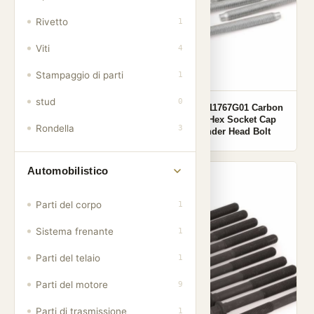
Rivetto
1
Viti
4
Stampaggio di parti
1
stud
0
OEM 9633190080 Carbon
OEM 1111767G01 Carbon
Steel Hex Socket Cap
Steel Hex Socket Cap
Rondella
3
Cylinder Head Bolt
Cylinder Head Bolt
Automobilistico
001
001
Parti del corpo
1
Sistema frenante
1
Parti del telaio
1
Parti del motore
9
Parti di trasmissione
1