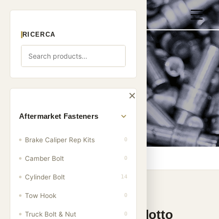
RICERCA
Prodotti
✕
Aftermarket Fasteners
Brake Caliper Rep Kits
0
Casa
/
Prodotti
Camber Bolt
0
Cylinder Bolt
14
Tow Hook
0
Categorie di prodotto
Truck Bolt & Nut
0