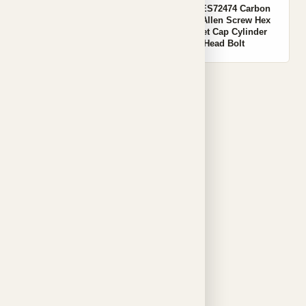
OEM 1105600Q0B Carbon
OEM ES72474 Carbon
Steel Hex Socket Cap
Steel Allen Screw Hex
Cylinder Head Bolt
Socket Cap Cylinder
Head Bolt
001
OEM 55214378 Carbon