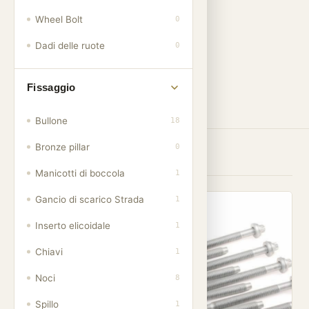
Wheel Bolt
0
Dadi delle ruote
0
Fissaggio
FILTRO
Bullone
18
Bronze pillar
0
Showing
9
of 61 products
Manicotti di boccola
1
Gancio di scarico Strada
1
001
001
Inserto elicoidale
1
Chiavi
1
Noci
8
Spillo
1