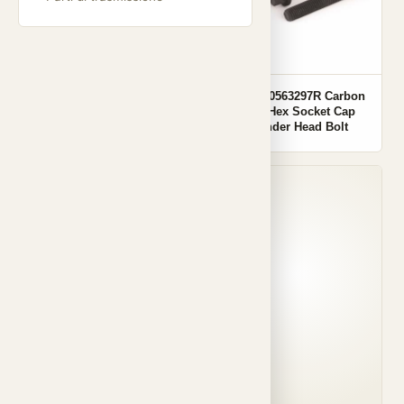
OEM 7700738987 Carbon
OEM 110563297R Carbon
Steel Hex Socket Cap
Steel Hex Socket Cap
Cylinder Head Bolt
Cylinder Head Bolt
001
001