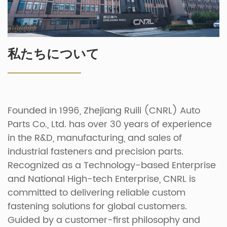
私たちについて
Founded in 1996, Zhejiang Ruili (CNRL) Auto
Parts Co., Ltd. has over 30 years of experience
in the R&D, manufacturing, and sales of
industrial fasteners and precision parts.
Recognized as a Technology-based Enterprise
and National High-tech Enterprise, CNRL is
committed to delivering reliable custom
fastening solutions for global customers.
Guided by a customer-first philosophy and