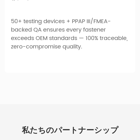
50+ testing devices + PPAP III/FMEA-
backed QA ensures every fastener
exceeds OEM standards — 100% traceable,
zero-compromise quality.
私たちのパートナーシップ