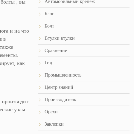
"болты"; вы
Автомобильный крепеж
Блог
Болт
ога и на что
Втулки втулки
я
в
также
Сравнение
ементы.
ирует, как
Гид
Промышленность
Центр знаний
Производитель
и производит
еские узлы
Орехи
Заклепки