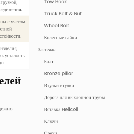
Tow Hook
грузкой,
оединения.
Truck Bolt & Nut
ны с учетом
Wheel Bolt
остной
стойкости.
Колесные гайки
изделия,
Застежка
, усталость
Болт
ды.
Bronze pillar
елей
Втулки втулки
Дорога для выхлопной трубы
дежно
Вставка Helicoil
Ключи
Орехи