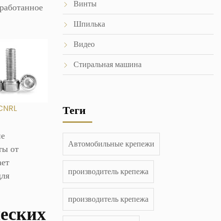
Винты
зработанное
Шпилька
Видео
Стиральная машина
CNRL
Теги
не
Автомобильные крепежи
ты от
ает
производитель крепежа
для
производитель крепежа
ческих