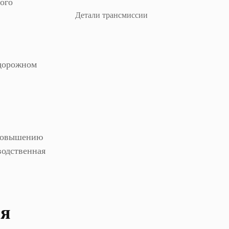
ого
Детали трансмиссии
одорожном
 повышению
водственная
ия