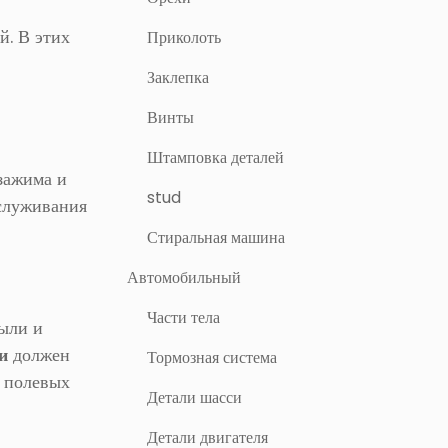
й. В этих
Приколоть
Заклепка
Винты
Штамповка деталей
зажима и
stud
бслуживания
Стиральная машина
Автомобильный
Части тела
пыли и
и
должен
Тормозная система
в полевых
Детали шасси
Детали двигателя