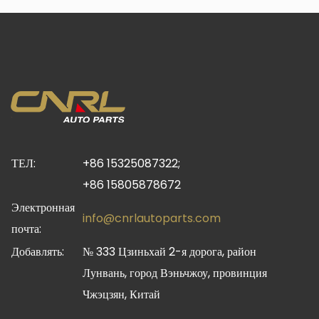
ТЕЛ:
+86 15325087322;
+86 15805878672
Электронная
info@cnrlautoparts.com
почта:
Добавлять:
№ 333 Цзиньхай 2-я дорога, район
Лунвань, город Вэньчжоу, провинция
Чжэцзян, Китай