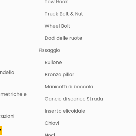
Tow Hook
Truck Bolt & Nut
Wheel Bolt
Dadi delle ruote
Fissaggio
Bullone
ondella
Bronze pillar
Manicotti di boccola
e metriche e
Gancio di scarico Strada
Inserto elicoidale
cazioni
Chiavi
?
Noci