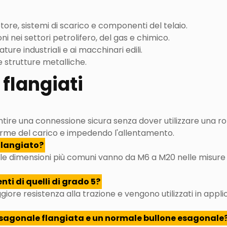
tore, sistemi di scarico e componenti del telaio.
ni nei settori petrolifero, del gas e chimico.
ture industriali e ai macchinari edili.
i e strutture metalliche.
 flangiati
antire una connessione sicura senza dover utilizzare una r
orme del carico e impedendo l'allentamento.
flangiato?
ma le dimensioni più comuni vanno da M6 a M20 nelle misur
enti di quelli di grado 5?
ggiore resistenza alla trazione e vengono utilizzati in appli
a esagonale flangiata e un normale bullone esagonale