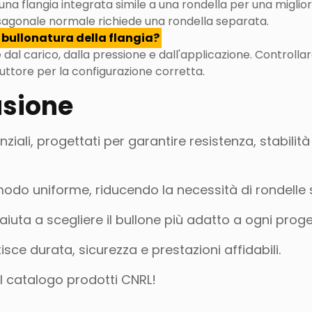
na flangia integrata simile a una rondella per una miglio
esagonale normale richiede una rondella separata.
 bullonatura della flangia?
 dal carico, dalla pressione e dall'applicazione. Controllar
duttore per la configurazione corretta.
usione
nziali, progettati per garantire resistenza, stabilità
n modo uniforme, riducendo la necessità di rondelle
iuta a scegliere il bullone più adatto a ogni prog
tisce durata, sicurezza e prestazioni affidabili.
il catalogo prodotti CNRL!