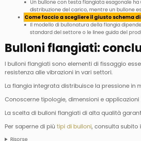
Un bullone con testa flangiata esagonale ha u
distribuzione del carico, mentre un bullone 
Come faccio a scegliere il giusto schema di
Il modello di bullonatura della flangia dipende
standard del settore o le linee guida del pro
Bulloni flangiati: concl
I bulloni flangiati sono elementi di fissaggio esse
resistenza alle vibrazioni in vari settori.
La flangia integrata distribuisce la pressione i
Conoscerne tipologie, dimensioni e applicazioni a
La scelta di bulloni flangiati di alta qualità garan
Per saperne di più
tipi di bulloni
, consulta subito 
Risorse