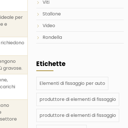
Viti
Stallone
 ideale per
he e
Video
Rondella
 richiedono
 vengono
Etichette
iù gravose.
one,
Elementi di fissaggio per auto
 carichi
produttore di elementi di fissaggio
 sono
e
produttore di elementi di fissaggio
l settore