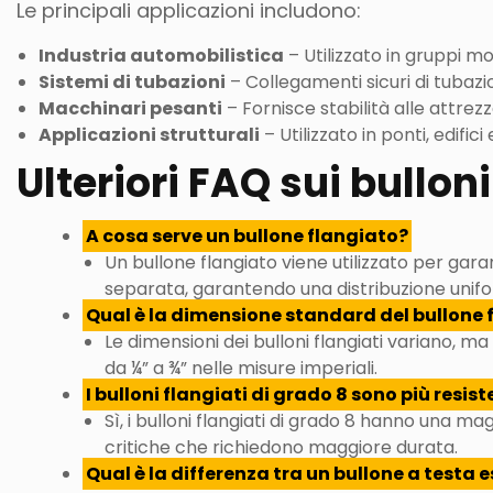
Le principali applicazioni includono:
Industria automobilistica
– Utilizzato in gruppi mo
Sistemi di tubazioni
– Collegamenti sicuri di tubazio
Macchinari pesanti
– Fornisce stabilità alle attrezza
Applicazioni strutturali
– Utilizzato in ponti, edific
Ulteriori FAQ sui bulloni
A cosa serve un bullone flangiato?
Un bullone flangiato viene utilizzato per gar
separata, garantendo una distribuzione unif
Qual è la dimensione standard del bullone 
Le dimensioni dei bulloni flangiati variano, 
da ¼” a ¾” nelle misure imperiali.
I bulloni flangiati di grado 8 sono più resist
Sì, i bulloni flangiati di grado 8 hanno una ma
critiche che richiedono maggiore durata.
Qual è la differenza tra un bullone a test