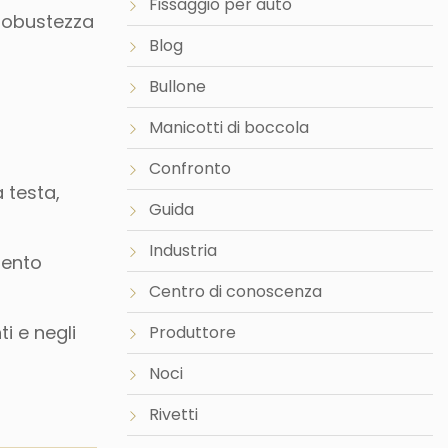
Fissaggio per auto
 robustezza
Blog
Bullone
Manicotti di boccola
Confronto
 testa,
Guida
Industria
mento
Centro di conoscenza
i e negli
Produttore
Noci
Rivetti