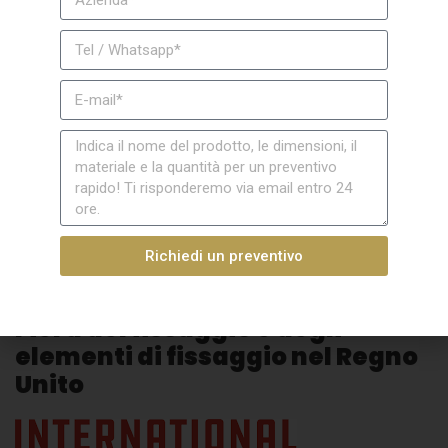
di fissaggio avanzati e di alta qualità, con
particolare attenzione alla precisione e alla
produzione a basse emissioni di carbonio.
Attirerà fornitori, acquirenti, funzionari
governativi, esponenti del mondo
accademico e media da tutto il mondo, il che
lo rende adatto alle aziende che desiderano
ampliare la propria presenza a livello
mondiale.
Richiedi un preventivo
International Fastener Expo:
Fiera del fissaggio e degli
elementi di fissaggio nel Regno
Unito