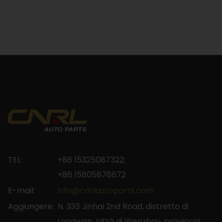
TEL:
+86 15325087322;
+86 15805878672
E-mail:
info@cnrlautoparts.com
Aggiungere:
N. 333 Jinhai 2nd Road, distretto di
Longwan, città di Wenzhou, provincia