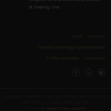
di Zhejiang, Cina
Casa
Prodotto
Elementi di fissaggio personalizzati
Profilo Aziendale
Contattaci
Copyright © Dal 1992 Copyright © ZHEJIANG RUILI AUTO
PARTS CO.,LTD Tutti i diritti riservati.
Offerto da
Balenottera azzurra