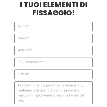
I TUOI ELEMENTI DI
FISSAGGIO!
11. Funghi o teste di traliccio
Questo tipo di testa di vite è simile a una testa
a sottosquadro, ma con uno spazio o un
taglio. Sono riconoscibili per la testa bombata
più ampia, ma a basso profilo, che offre una
superficie maggiore rispetto alla maggior
parte degli altri profili.
Questa particolare progettazione consente di
distribuire la coppia applicata su un'area più
ampia, utile nelle situazioni in cui è necessario