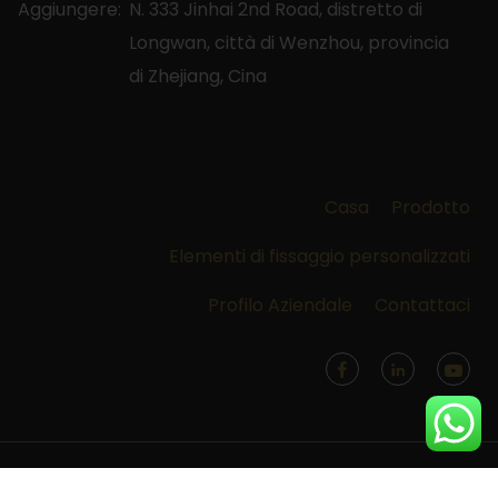
Aggiungere:
N. 333 Jinhai 2nd Road, distretto di
Longwan, città di Wenzhou, provincia
di Zhejiang, Cina
Casa
Prodotto
Elementi di fissaggio personalizzati
Profilo Aziendale
Contattaci
Copyright © Dal 1992 Copyright © ZHEJIANG RUILI AUTO