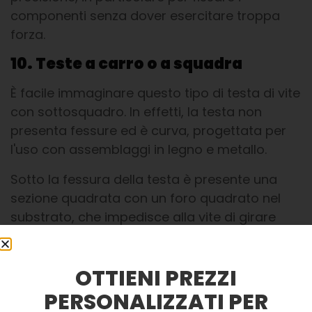
componenti senza dover esercitare troppa
forza.
10. Teste a carro o a squadra
È facile immaginare questo tipo di testa di vite
con sottosquadro. In effetti, la testa non
presenta fessure ed è curva, progettata per
l'uso con assemblaggi in legno e metallo.
Sotto la fessura della testa è presente una
sezione quadrata con un foro quadrato nel
substrato, che impedisce alla vite di girare
durante l'avvitamento, il che è funzionale per
le applicazioni in cui l'accesso per serrare il
OTTIENI PREZZI
bullone è molto limitato.
PERSONALIZZATI PER