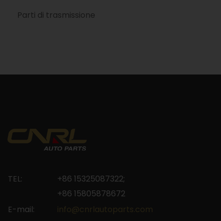
Parti di trasmissione
TEL:
+86 15325087322;
+86 15805878672
E-mail:
info@cnrlautoparts.com