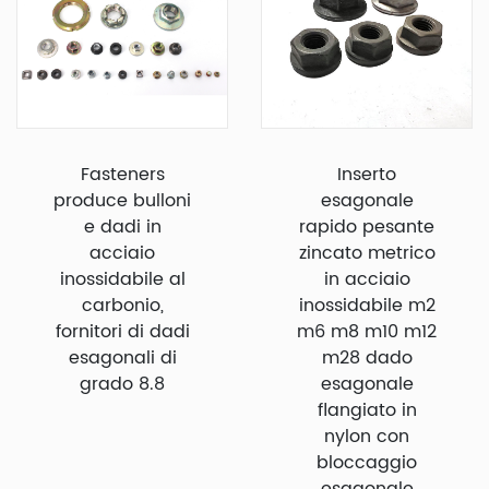
Fasteners
Inserto
produce bulloni
esagonale
e dadi in
rapido pesante
acciaio
zincato metrico
inossidabile al
in acciaio
carbonio,
inossidabile m2
fornitori di dadi
m6 m8 m10 m12
esagonali di
m28 dado
grado 8.8
esagonale
flangiato in
nylon con
bloccaggio