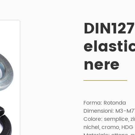
DIN127
elasti
nere
Forma: Rotonda
Dimensioni: M3-M7
Colore: semplice, z
nichel, cromo, HDG