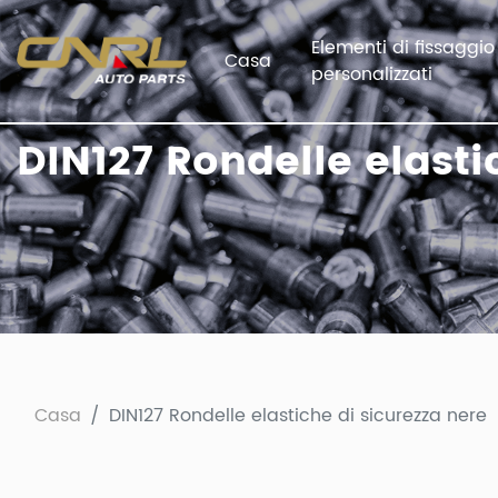
Elementi di fissaggio
Casa
personalizzati
DIN127 Rondelle elasti
Casa
DIN127 Rondelle elastiche di sicurezza nere