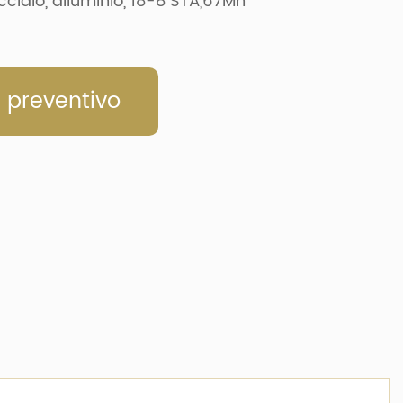
cciaio, alluminio, 18-8 STA,67Mn
n preventivo