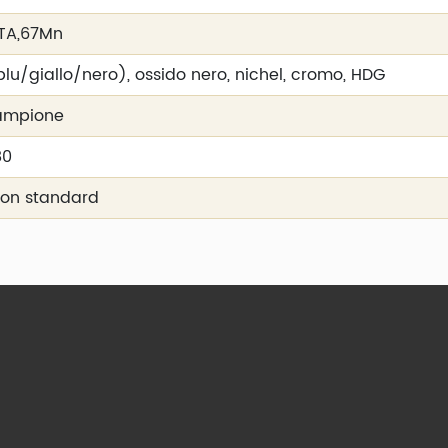
STA,67Mn
lu/giallo/nero), ossido nero, nichel, cromo, HDG
campione
80
 Non standard