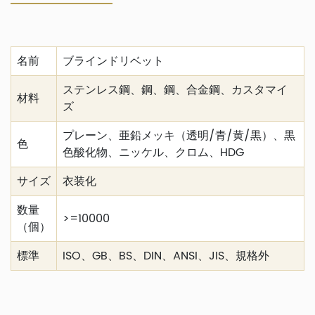
名前
ブラインドリベット
ステンレス鋼、鋼、鋼、合金鋼、カスタマイ
材料
ズ
プレーン、亜鉛メッキ（透明/青/黄/黒）、黒
色
色酸化物、ニッケル、クロム、HDG
サイズ
衣装化
数量
>=10000
（個）
標準
ISO、GB、BS、DIN、ANSI、JIS、規格外