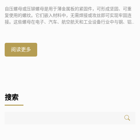
自压螺母或压铆螺母是用于薄金属板的紧固件，可形成坚固、可重
复使用的螺纹。它们嵌入材料中，无需焊接或攻丝即可实现牢固连
接。这些螺母在电子、汽车、航空航天和工业设备行业中与钢、铝
或不锈钢配合使用效果良好。本指南介绍了自压螺母及其工作原
理，[…]
阅读更多
搜索