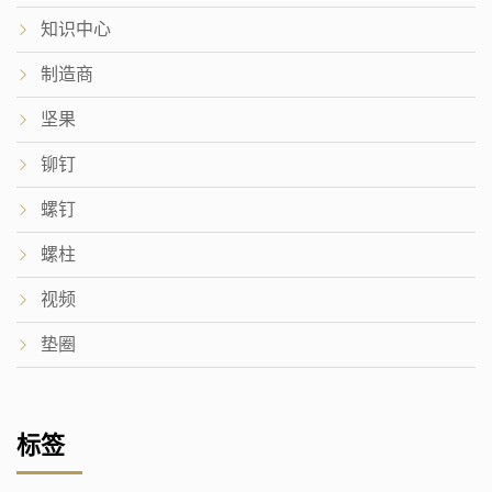
知识中心
制造商
坚果
铆钉
螺钉
螺柱
视频
垫圈
标签