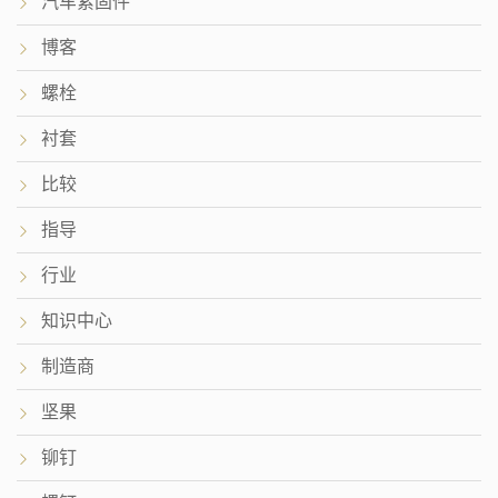
汽车紧固件
博客
螺栓
衬套
比较
指导
行业
知识中心
制造商
坚果
铆钉