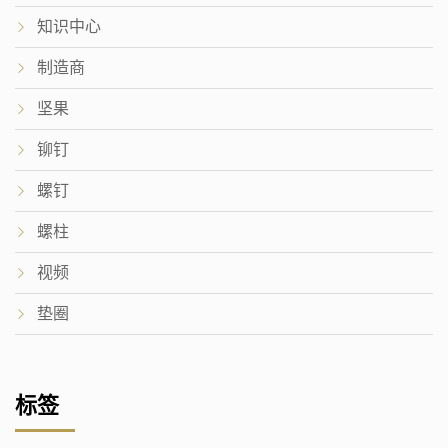
知识中心
制造商
坚果
铆钉
螺钉
螺柱
视频
垫圈
标签