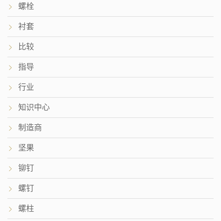
螺栓
衬套
比较
指导
行业
知识中心
制造商
坚果
铆钉
螺钉
螺柱