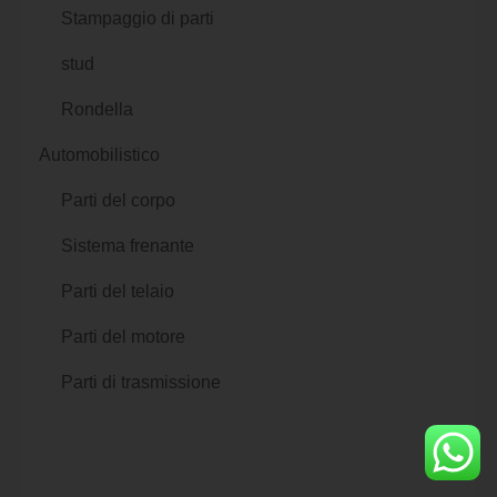
Stampaggio di parti
stud
Rondella
Automobilistico
Parti del corpo
Sistema frenante
Parti del telaio
Parti del motore
Parti di trasmissione