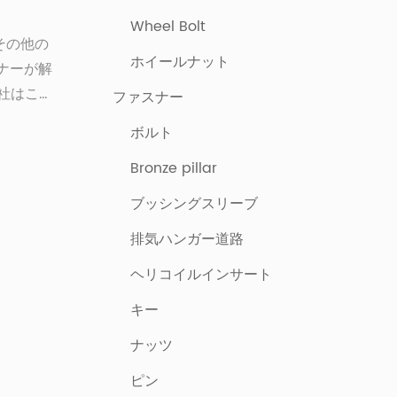
Wheel Bolt
その他の
ホイールナット
ナーが解
社はこれ
ファスナー
していま
ボルト
保するため
Bronze pillar
ワッシャー
要な機械
ブッシングスリーブ
ムのコン
排気ハンガー道路
シャーと
ために特別
ヘリコイルインサート
キー
ナッツ
ピン