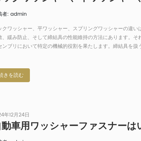
者: admin
ックワッシャー、平ワッシャー、スプリングワッシャーの違い
散、緩み防止、そして締結具の性能維持の方法にあります。そ
センブリにおいて特定の機械的役割を果たします。締結具を扱
なワッシャーの選択は見落とされがちですが、非常に重要です
では、ロックワッシャーと平ワッシャー、スプリングワッシャ
シャーを比較し、用途に最適なワッシャーを選定するお手伝い
続きを読む
。振動の多い環境での使用、均等な荷重分散、あるいは緩み防
更なる対策など、スプリングワッシャーの使い方や適切な取り
ど、あらゆる点を解説します。[…]
24年12月24日