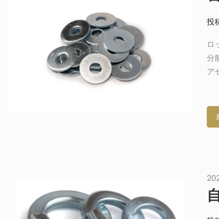
投稿
ロ
分
ア
切
事
ッ
す
の
な
20