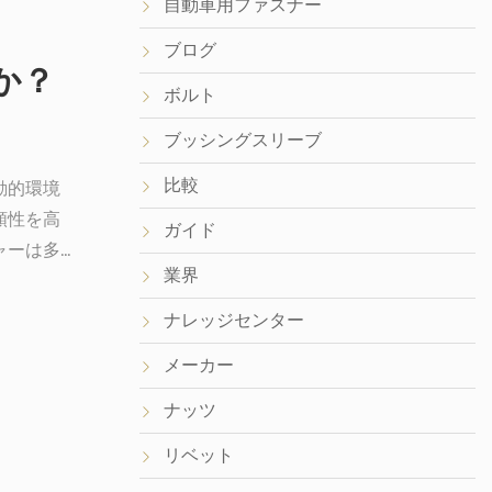
自動車用ファスナー
ブログ
か？
ボルト
ブッシングスリーブ
比較
動的環境
頼性を高
ガイド
ャーは多
業界
まで、こ
ッシャー
ナレッジセンター
揮するの
メーカー
ーが必要
？スプリ
ナッツ
に設計さ
リベット
は異な