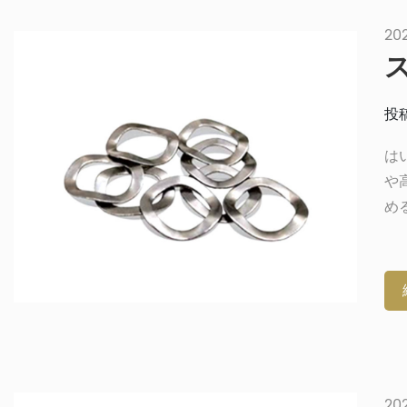
す。
20
投稿
は
や
め
く
れ
と
か
か
ン
れ
20