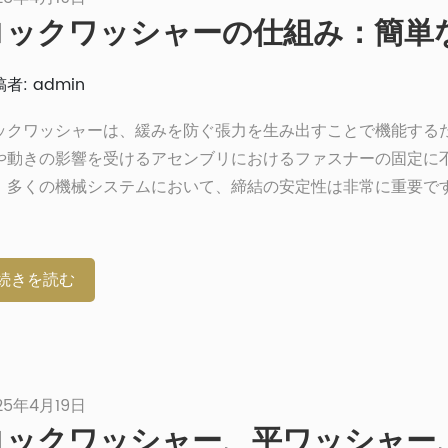
、スプリングワッシャーは[…]
者: admin
ックワッシャーは、緩みを防ぐ張力を生み出すことで機能する
や動きの影響を受けるアセンブリにおけるファスナーの固定に
。多くの機械システムにおいて、締結の安定性は非常に重要で
の製造、航空宇宙用途、家庭の修理など、ナットやボルトは動
化、振動などにより、時間の経過とともに緩んでしまうことが
。そこでロックワッシャー（またはロッキングワッシャー）の
続きを読む
。この記事では、ロックワッシャーの仕組み、種類、用途、そ
けの重要なヒントを説明します。ロックワッシャーとは何か、
きか、あるいはどのように取り外すのかなど、疑問に思ったこ
は、この記事で分かりやすく解説します。[…]
25年4月19日