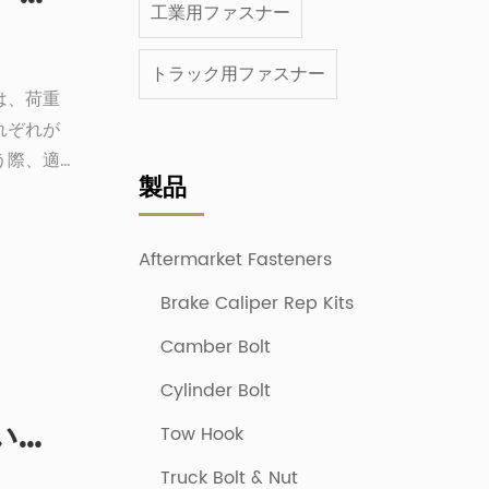
工業用ファスナー
トラック用ファスナー
は、荷重
れぞれが
う際、適
製品
。この記
ーと平ワ
をしま
Aftermarket Fasteners
止のため
Brake Caliper Rep Kits
付け方法
Camber Bolt
Cylinder Bolt
自動車用ワッシャーファスナーはいつ、どのように使用すればよいですか?
Tow Hook
Truck Bolt & Nut