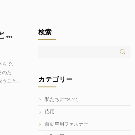
検索
ガスケットとワッシャー：シールと固定における機能的な違いを理解する
平らで、
そのた
カテゴリー
扱うこと
のではあ
ァスナー
私たちについて
。ここで
応用
ます。ワ
された薄
自動車用ファスナー
ことで