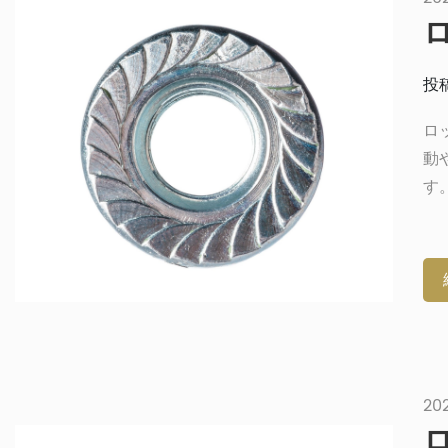
り
投稿
ロ
動
す
車
変
す
す
付
べ
方
20