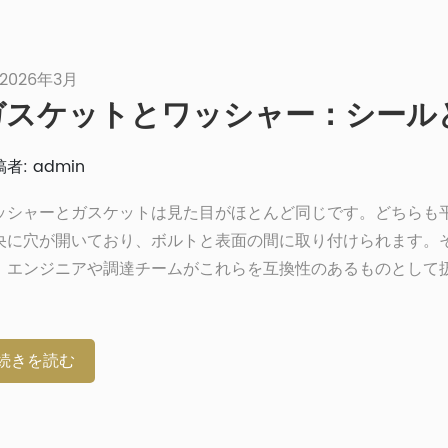
 2026年3月
者: admin
ッシャーとガスケットは見た目がほとんど同じです。どちらも
央に穴が開いており、ボルトと表面の間に取り付けられます。
、エンジニアや調達チームがこれらを互換性のあるものとして
あるのも無理はありません。しかし、これらは互換性のあるも
ません。間違ったものを間違った場所に使用すると、漏れ、フ
緩み、そして最悪の場合はコストのかかる故障につながります
続きを読む
、両者の違いと、実際の用途でそれがなぜ重要なのかを説明し
シャーとは？ワッシャーは、ファスナーと併用するように設計
円盤状の部品です。その主な役割は、締め付け力を分散させる