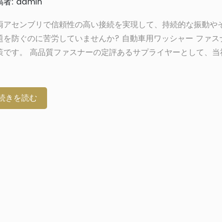
者: admin
両アセンブリで信頼性の高い接続を実現して、持続的な振動や
題を防ぐのに苦労していませんか? 自動車用ワッシャー ファス
策です。 高品質ファスナーの定評あるサプライヤーとして、当
の機器を適切に使用するタイミングと方法に伴う複雑さを理解
。 ワッシャー ファスナーを使用して車両の構造的完全性を確
ツールを提供するので、お読みください。 ワッシャーの役割 
続きを読む
、ねじやボルトなどのねじ付きファスナーと一緒に動作する重
ールです。 ワッシャーは、次の機能を通じて、あらゆるシステ
ーネント接続の寿命に重要な役割を果たします。 自動車用ワッ
 自動車用ワッシャー ファスナーは、自動車の部品を固定する
設計されたワッシャーです […]