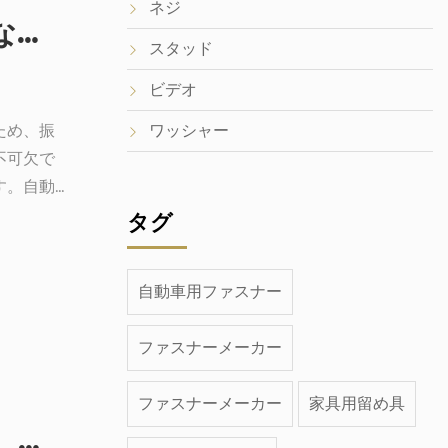
ネジ
ロックワッシャーの仕組み：簡単な概要
スタッド
ビデオ
ため、振
ワッシャー
不可欠で
す。自動
き、温度
タグ
ありま
出番で
自動車用ファスナー
して取り
いつ使う
ファスナーメーカー
とのある
ファスナーメーカー
家具用留め具
ロックワッシャー、平ワッシャー、スプリングワッシャー：どれを選ぶべきでしょうか?