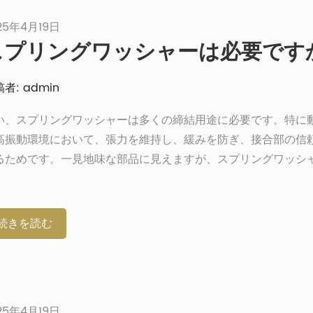
[…]
25年4月19日
スプリングワッシャーは必要です
者: admin
い、スプリングワッシャーは多くの締結用途に必要です。特に
高振動環境において、張力を維持し、緩みを防ぎ、接合部の信
るためです。一見地味な部品に見えますが、スプリングワッシ
の機械設備に不可欠な部品です。自動車エンジンから産業機器
らの小型部品はボルトの緩み防止に不可欠です。スプリングワ
は何か、どのように機能するのか、そしてどこで最も効果を発
続きを読む
を理解することで、特定のプロジェクトにスプリングワッシャ
どうかを判断するのに役立ちます。スプリングワッシャーとは
グワッシャーは、圧縮時に連続的な力または張力を加えるよう
た機械式締結部品です。主に荷重を分散させる平ワッシャーと
25年4月19日