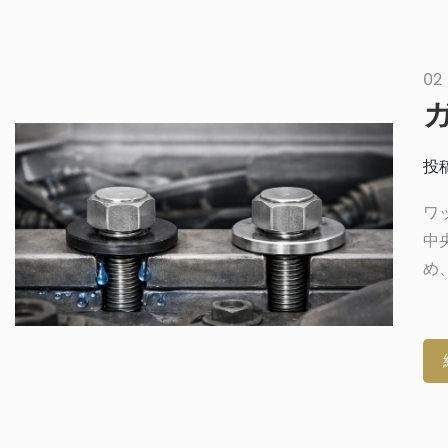
02
投稿
ワ
中
め
が
り
の
は
ッ
い