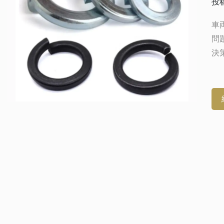
投稿
車
問
決
ら
す
の
は
ツ
ポ
は
に