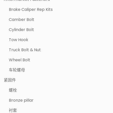
Brake Caliper Rep Kits
Camber Bolt
Cylinder Bolt
Tow Hook
Truck Bolt & Nut
Wheel Bolt
车轮螺母
紧固件
螺栓
Bronze pillar
衬套