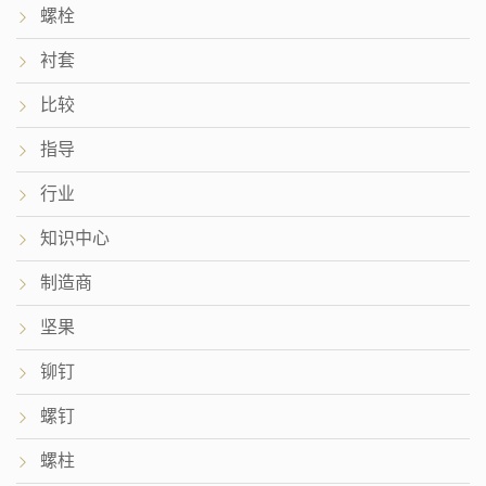
螺栓
衬套
比较
指导
行业
知识中心
制造商
坚果
铆钉
螺钉
螺柱