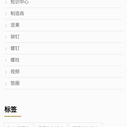
知识中心
制造商
坚果
铆钉
螺钉
螺柱
视频
垫圈
标签