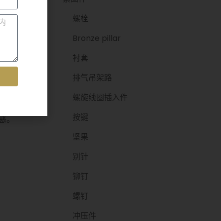
螺栓
Bronze pillar
衬套
排气吊架路
螺旋线圈插入件
按键
美感。
坚果
别针
铆钉
螺钉
冲压件