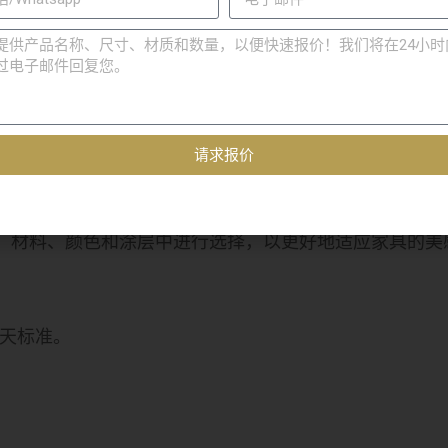
减少劳动力成本和安装时间。
避免结构薄弱等潜在问题。
请求报价
平滑融合，从而形成现代设计的简洁线条。
状、材料、颜色和涂层中进行选择，以更好地适应家具的
天标准。