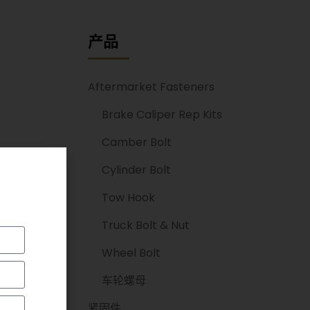
产品
Aftermarket Fasteners
Brake Caliper Rep Kits
Camber Bolt
Cylinder Bolt
Tow Hook
Truck Bolt & Nut
Wheel Bolt
车轮螺母
紧固件