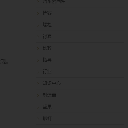
汽车紧固件
博客
螺栓
衬套
比较
指导
实现。
行业
知识中心
制造商
坚果
铆钉