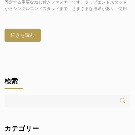
固定する重要なねじ付きファスナーです。タップエンドスタッド
からシングルエンドスタッドまで、さまざまな用途があり、使用
中に強度と信頼性を最適化するには、徹底的な理解が必要です。
この包括的なガイドでは、機能と種類を網羅したスタッド自動車
について説明し、業界または製造の専門家としてのスキルを向上
させるのに役立ちます。スタッドまたはスタッドファスナーとは
続きを読む
何ですか？スタッドは、スタッドファスナーとも呼ばれ、ボルト
とは異なり、本体の外側にねじがあり、通常はヘッドがない締結
ツールの一種です。シンプルなデザインにより、片方の端を別の
部品に接続して、すばやく分解できます。[…]
検索
カテゴリー