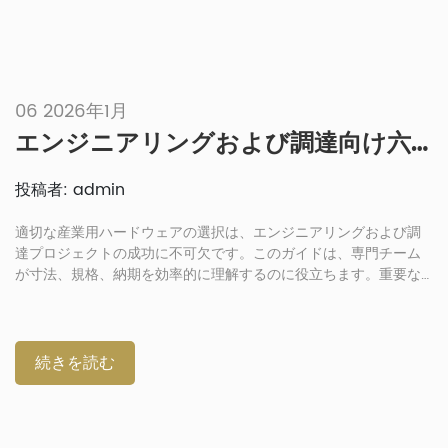
06 2026年1月
エンジニアリングおよび調達向け六角ボルト選定に関するFAQ
投稿者: admin
適切な産業用ハードウェアの選択は、エンジニアリングおよび調
達プロジェクトの成功に不可欠です。このガイドは、専門チーム
が寸法、規格、納期を効率的に理解するのに役立ちます。重要な
要素には、サイズ、耐腐食性、グローバルコンプライアンスが含
まれます。六角ボルトの定義と用途 六角ボルトは、六角形の頭を
持つねじ付きファスナーです。様々な接合部で強力な締め付け力
を提供するために使用されます。このファスナーは、重機などの
続きを読む
産業分野で広く使用されています。鉄骨構造物や車両でも、セキ
ュリティのために六角ボルトが使用されています。多くの一般的
なガイドでは、用途と技術的な決定が結び付けられていません。
私たちは、用途がお客様の購買ニーズにどのような変化をもたら