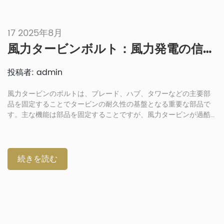
17 2025年8月
風力タービンボルト：風力発電の信頼性確保に不可欠な締結具
投稿者: admin
風力タービンのボルトは、ブレード、ハブ、タワーなどの主要部
品を固定することでタービンの耐久性の基盤となる重要な部品で
す。主な機能は部品を固定することですが、風力タービンが過酷
な気象条件に耐え、力を均等に分散させるなど、その他の重要な
機能を果たすことを可能にします。そのため、風力発電会社はボ
ルトを非常に重要視しており、適切なボルトを選択することが不
可欠です。風力タービンのボルトが風力発電プロジェクトの寿命
続きを読む
と信頼性をどのように確保しているかについては、以下をお読み
ください。MW風力タービンにおけるボルトの重要な役割を理解す
る ボルトは、MW風力タービンだけでなく、出力が1kW未満の風
力タービンでも、多くの種類の風力タービンで頻繁に使用されて
います。[…]