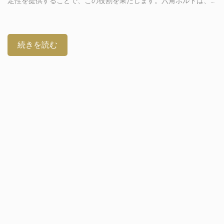
定性を提供することで、この役割を果たします。六角ボルトは、
レンチによる取り付けとトルク伝達を制御するための6つの面を備
えています。エンジニアは、破損が許されない構造接合部におい
て、六角ボルトを頼りにしています。六角ボルトの本質的な部分
については、以下をお読みください。高負荷用途において強度が
続きを読む
重要な理由 重機やインフラは、過酷な機械的条件を生み出しま
す。トラックは通常運転中に振動やねじれ力を受けます。橋梁や
風力タービンは、交通や風による動的荷重にさらされます。これ
らの応力条件は、締結具を緩めたり変形させたりします。強力な
ボルト[…]