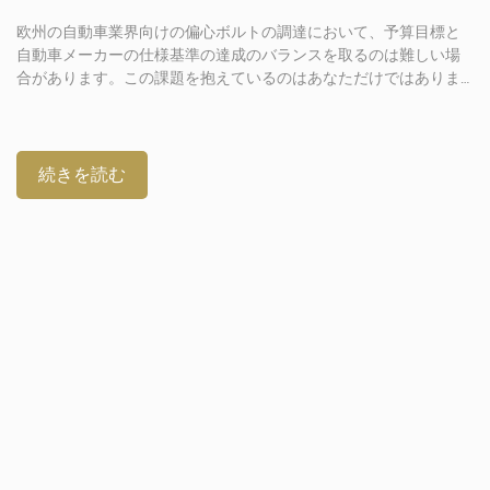
欧州の自動車業界向けの偏心ボルトの調達において、予算目標と
自動車メーカーの仕様基準の達成のバランスを取るのは難しい場
合があります。この課題を抱えているのはあなただけではありま
せん。業界を問わず、季節的な調達チームも同様の問題に直面し
ています。そこで、コンプライアンス、材料など、品質を評価
し、信頼できる欧州の偏心ボルトサプライチェーンを購入する方
法の基本を解説します。欧州自動車業界の自動車部品に関する主
続きを読む
要規格と規制 コンプライアンス規格と認証は、信頼できる欧州の
偏心ボルトOEMサプライヤーを見つけるための第一歩です。注目
すべき規格をいくつかご紹介します。[…]