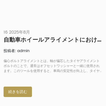
16 2025年8月
自動車ホイールアライメントにおける偏心ボルト：完璧なハンドリングとタイヤ寿命の実現
投稿者: admin
偏心ボルトアライメントとは、軸が偏芯したタイヤアライメント
ボルトのことで、通常はオフセットワッシャーと一緒に使用され
ます。このツールを使用すると、車両の安定性が向上し、タイヤ
の寿命が延び、ホイールを正確にアライメントして最適なパフォ
ーマンスを発揮できるなど、多くのメリットがあります。この記
事では、これらのファスナーの具体的な利点と適切なボルトの選
び方について解説します。ホイールアライメントの手順と重要性
続きを読む
についてご紹介します。ホイールアライメントとは、車両のホイ
ール角度、特にキャンバー角とトー角を調整するプロセスです。
手順には通常、以下の内容が含まれます。ホイールアライメント