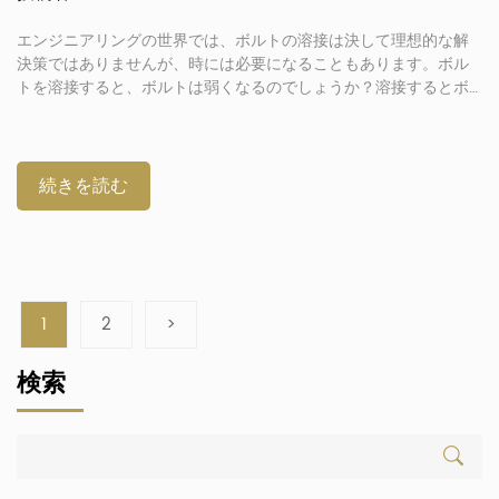
エンジニアリングの世界では、ボルトの溶接は決して理想的な解
決策ではありませんが、時には必要になることもあります。ボル
トを溶接すると、ボルトは弱くなるのでしょうか？溶接するとボ
ルトはどうなるのでしょうか？これは、ボルト、スタッド、また
はファスナーを金属のワークピースにしっかりと固定するプロセ
スに関係します。この手法は通常、穴あけやタップ立てよりも迅
速かつ効率的ですが、欠点もあります。このトピックに関するす
続きを読む
べてを、以下のトピックを取り上げながら解説するこのディスカ
ッションで学びましょう。– ボルトを溶接するとどうなるのか？–
ファスナーを使用する方が溶接よりも優れている – CNRLファスナ
ーの紹介 ボルトを溶接するとどうなるのか？基本的に、[…]
1
2
>
検索