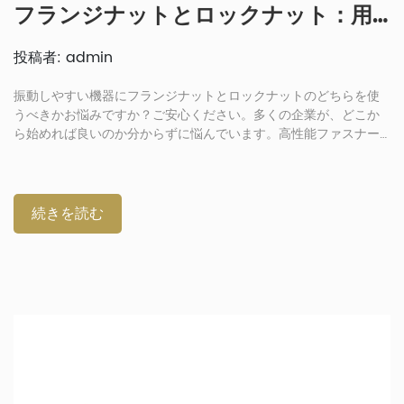
フランジナットとロックナット：用途に適した防振ファスナーの選び方
投稿者: admin
振動しやすい機器にフランジナットとロックナットのどちらを使
うべきかお悩みですか？ご安心ください。多くの企業が、どこか
ら始めれば良いのか分からずに悩んでいます。高性能ファスナー
の信頼できるメーカーとして、私たちはこの質問を何度も目にし
てきました。それぞれに異なるメリットがあるため、適切なタイ
プを選ぶことの重要性を理解しています。そこで、耐振動性など
の要素に応じて、フランジナットとロックナットのどちらを使う
続きを読む
べきかという基本事項を詳しく説明しますので、ぜひお読みくだ
さい。フランジナットとロックナット：設計、メリット、一般的
な用途 フランジナットは、片側に六角形の頭が付いたナットです
[…]