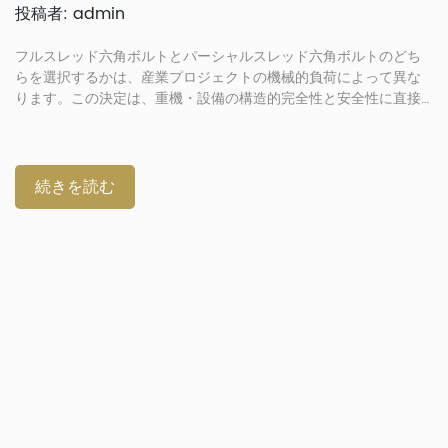
投稿者: admin
フルスレッド六角ボルトとパーシャルスレッド六角ボルトのどち
らを選択するかは、産業プロジェクトの機械的負荷によって異な
ります。この決定は、重機・設備の構造的完全性と安全性に直接
影響します。エンジニアは、せん断力と引張力を評価し、最も効
果的な締結具設計を選択する必要があります。適切なねじ山を選
択することで、早期の破損を防ぎ、製造アプリケーションにおけ
る安定した組み立てを確保できます。六角ボルトとは何か、そし
続きを読む
てなぜねじ山の種類が重要なのか 六角ボルトは、現代の建設にお
いて多用途に用いられる締結具です。六角ボルトの頭部は、高い
トルクと安定性を実現するように設計されています。エンジニア
リングおよび産業製造において、六角ボルトは不可欠な存在で
す。様々な六角ボルトの頭部タイプが、異なるクリアランス要件
を満たしています。[…]